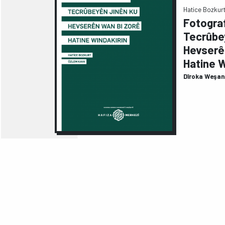
Hatice Bozkur
Fotograf
Tecrûbe
Hevserê
Hatine W
Dîroka Weşan