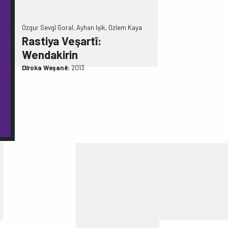
Ozgur Sevgî Goral, Ayhan Işik, Ozlem Kaya
Rastiya Veşartî:
Wendakirin
Dîroka Weşanê:
2013