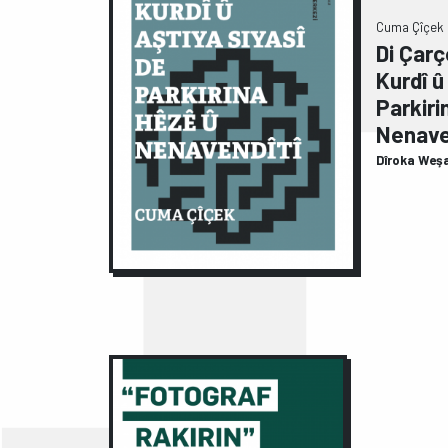
Cuma Çîçek
Di Çar
Kurdî û
Parkiri
Nenave
Dîroka Weş