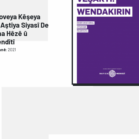
çoveya Kêşeya
 Aştiya Siyasî De
na Hêzê û
ndîtî
anê:
2021