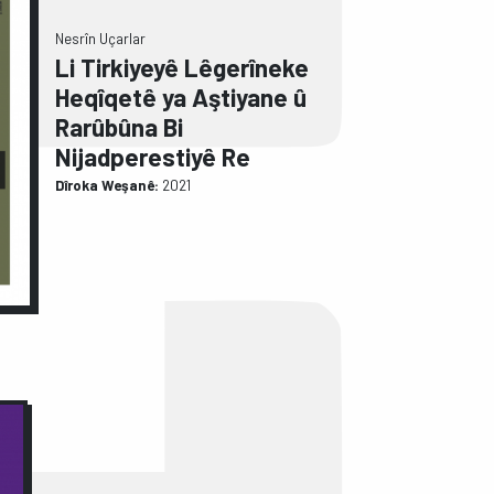
Nesrîn Uçarlar
Li Tirkiyeyê Lêgerîneke
Heqîqetê ya Aştiyane û
Rarûbûna Bi
Nijadperestiyê Re
Dîroka Weşanê:
2021