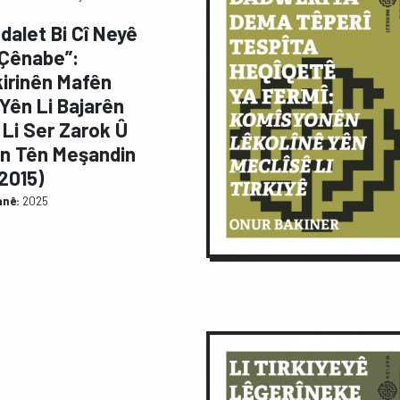
dalet Bi Cî Neyê
 Çênabe”:
irinên Mafên
Yên Li Bajarên
 Li Ser Zarok Û
n Tên Meşandin
2015)
anê:
2025