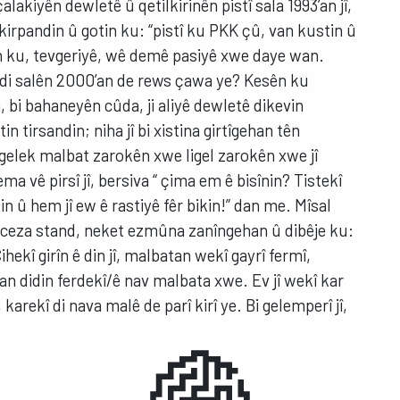
alakiyên dewletê û qetilkirinên pistî sala 1993’an jî,
kirpandin û gotin ku: “pistî ku PKK çû, van kustin û
in ku, tevgeriyê, wê demê pasiyê xwe daye wan.
 di salên 2000’an de rews çawa ye? Kesên ku
 bi bahaneyên cûda, ji aliyê dewletê dikevin
n tirsandin; niha jî bi xistina girtîgehan tên
 gelek malbat zarokên xwe ligel zarokên xwe jî
 vê pirsî jî, bersiva “ çima em ê bisînin? Tistekî
 û hem jî ew ê rastiyê fêr bikin!” dan me. Mîsal
al ceza stand, neket ezmûna zanîngehan û dibêje ku:
ihekî girîn ê din jî, malbatan wekî gayrî fermî,
n didin ferdekî/ê nav malbata xwe. Ev jî wekî kar
karekî di nava malê de parî kirî ye. Bi gelemperî jî,