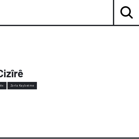
Cizîrê
nêx
Zorla Kaybetme