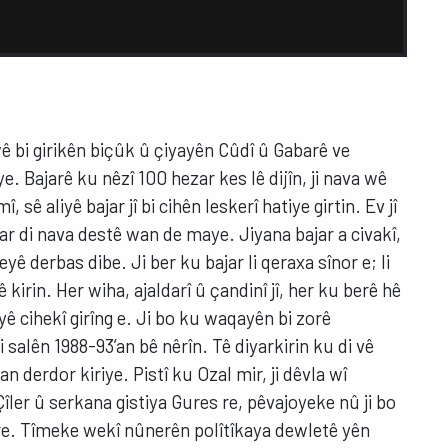
 wê bi girikên biçûk û çiyayên Cûdî û Gabarê ve
e ye. Bajarê ku nêzî 100 hezar kes lê dijîn, ji nava wê
sê aliyê bajar jî bi cihên leskerî hatiye girtin. Ev jî
jar di nava destê wan de maye. Jiyana bajar a civakî,
yê derbas dibe. Ji ber ku bajar li qeraxa sînor e; li
 kirin. Her wiha, ajaldarî û çandinî jî, her ku berê hê
iyê cihekî girîng e. Ji bo ku waqayên bi zorê
 salên 1988-93’an bê nêrîn. Tê diyarkirin ku di vê
 derdor kiriye. Pistî ku Ozal mir, ji dêvla wî
ler û serkana gistiya Gures re, pêvajoyeke nû ji bo
ere. Tîmeke wekî nûnerên polîtîkaya dewletê yên