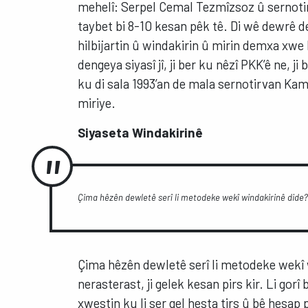
mehelî: Serpel Cemal Tezmîzsoz û sernotir
taybet bi 8-10 kesan pêk tê. Di wê dewrê d
hilbijartin û windakirin û mirin demxa xwe 
dengeya siyasî jî, ji ber ku nêzî PKK’ê ne, j
ku di sala 1993’an de mala sernotirvan Kamî
miriye.
Siyaseta Windakirinê
Çima hêzên dewletê serî li metodeke wekî windakirinê dide? M
Çima hêzên dewletê serî li metodeke wekî w
nerasterast, ji gelek kesan pirs kir. Li gorî
xwestin ku li ser gel hesta tirs û bê hesap