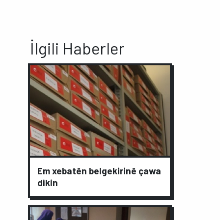
İlgili Haberler
Em xebatên belgekirinê çawa
dikin