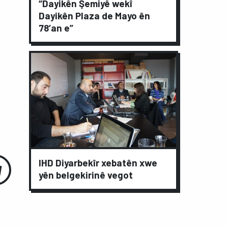
“Dayikên Şemiyê wekî
Dayikên Plaza de Mayo ên
78’an e”
IHD Diyarbekîr xebatên xwe
yên belgekirinê vegot