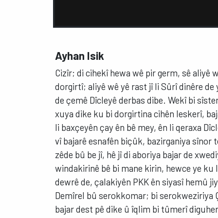
Ayhan Isik
Cizîr; di cihekî hewa wê pir germ, sê aliyê
dorgirtî; aliyê wê yê rast jî li Sûrî dinêre d
de çemê Dîcleyê derbas dibe. Wekî bi sîstemî, 
xuya dike ku bi dorgirtina cihên leskerî, ba
li baxçeyên çay ên bê mey, ên li qeraxa Dîcle
vî bajarê esnafên biçûk, bazirganiya sînor tê
zêde bû be jî, hê jî di aboriya bajar de xwed
windakirinê bê bi mane kirin, hewce ye ku li
dewrê de, çalakiyên PKK ên siyasî hemû jiyan
Demîrel bû serokkomar; bi serokweziriya Çî
bajar dest pê dike û îqlim bi tûmerî diguh