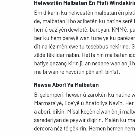
Helwestên Malbatan Ên Pistî Windakir
Em dikarin ku helwestên malbatan ên pistî
de, malbatan ji bo aqibetên ku hatine serê
hemû saziyên dewletê, baroyan, KMM’ê, part
ber ku hem pereyê wan tune ye ku parêzeran b
dîtina lêzimên xwe tu tesebbus nekirine. Ge
zêde têkildar nabin. Hetta hin malbatan îd
hatiye qezanç kirin jî, an nedane wan an jî
me bi wan re hevdîtin pên anî, bihîst.
Rewsa Aborî Ya Malbatan
Bi gelemperî, hevser û zarokên ku hatine w
Marmara’yê, Ege’yê û Anatoliya Navîn. Her 
a aborî, dikin. Mîsal keçên ciwan ên ji mal
sarederiyan de peywir digirin. Malên ku mal
derdora nêz tê çêkirin. Hemen hemen hemû m