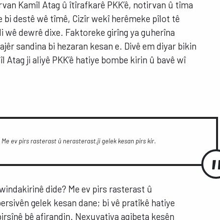
van Kamîl Atag û îtîrafkarê PKK’ê, notirvan û tîma
e bi destê wê tîmê, Cizîr wekî herêmeke pîlot tê
li wê dewrê dixe. Faktoreke girîng ya guherîna
i bajêr sandina bi hezaran kesan e. Divê em diyar bikin
l Atag ji aliyê PKK’ê hatiye bombe kirin û bavê wî
e ev pirs rasterast û nerasterast,ji gelek kesan pirs kir.
indakirinê dide? Me ev pirs rasterast û
 bersivên gelek kesan dane; bi vê pratîkê hatiye
 pirsînê bê afirandin. Nexuyatiya aqibeta kesên