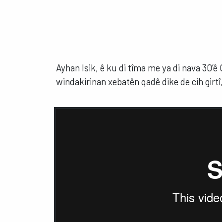
Ayhan Isik, ê ku di tîma me ya di nava 30’ê 
windakirinan xebatên qadê dike de cih girt