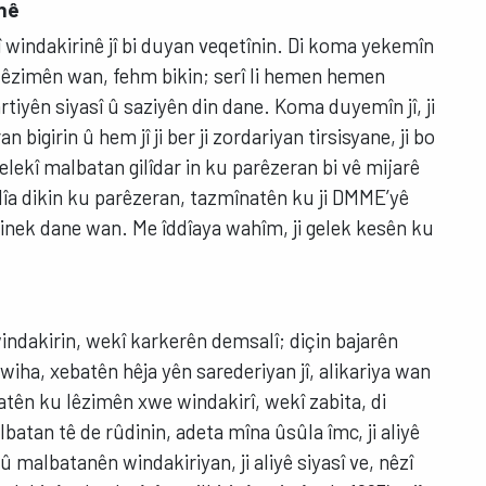
inê
 windakirinê jî bi duyan veqetînin. Di koma yekemîn
 lêzimên wan, fehm bikin; serî li hemen hemen
iyên siyasî û saziyên din dane. Koma duyemîn jî, ji
igirin û hem jî ji ber ji zordariyan tirsisyane, ji bo
lekî malbatan gilîdar in ku parêzeran bi vê mijarê
dîa dikin ku parêzeran, tazmînatên ku ji DMME’yê
 hinek dane wan. Me îddîaya wahîm, ji gelek kesên ku
indakirin, wekî karkerên demsalî; diçin bajarên
wiha, xebatên hêja yên sarederiyan jî, alikariya wan
batên ku lêzimên xwe windakirî, wekî zabita, di
batan tê de rûdinin, adeta mîna ûsûla îmc, ji aliyê
albatanên windakiriyan, ji aliyê siyasî ve, nêzî