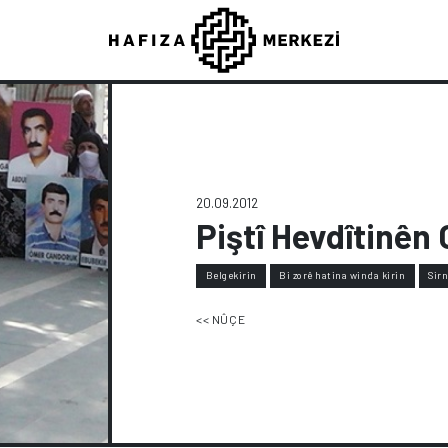
20.09.2012
Piştî Hevdîtinên 
Belgekirin
Bi zorê hatina winda kirin
Sir
<< NÛÇE