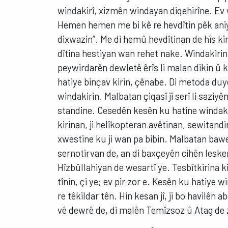
windakirî, xizmên windayan diqehirîne. Ev
Hemen hemen me bi kê re hevdîtin pêk ani
dixwazin”. Me di hemû hevdîtinan de hîs kir
dîtina hestiyan wan rehet nake. Windakirin
peywirdarên dewletê êrîs li malan dikin û ke
hatiye binçav kirin, çênabe. Di metoda duy
windakirin. Malbatan çiqasî jî serî li saziyê
standine. Cesedên kesên ku hatine windakirin
kirinan, ji helîkopteran avêtinan, sewitandi
xwestine ku ji wan pa bibin. Malbatan baw
sernotirvan de, an di baxçeyên cihên lesker
Hîzbûllahiyan de wesartî ye. Tesbîtkirina 
tînin, çi ye; ev pir zor e. Kesên ku hatiye w
re têkildar tên. Hin kesan jî, ji bo havilên 
vê dewrê de, di malên Temîzsoz û Atag de