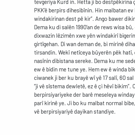
tevgeriya Kurd in. Hetta ji bo destpêkirina ç
PKK’ê berpirs dihesibînin. Hin malbatan ev 
windakirinan dest pê kir”. Ango bawer dik
Dema ku di salên 1990’an de rews wisa bû,
dixwazin lêzimên xwe yên windakirî bigerin,
girtîgehan. Di wan deman de, bi mirinê dihati
tirsandin. Wekî netîceya bûyerên pêk hatî,
nasînin dibistana sereke. Dema ku me sedema
ew ê bidin me tune ye. Hem ew ê winda bikin
ciwanek ji ber ku brayê wî yê 17 salî, 60 s
“ji vê sîstema dewletê, ez ê çi hêvî bikim”. C
berpirsiyariyeke der barê meseleya windaya
parî kirinê ye. Ji bo ku malbat normal bibe, 
vê berpirsiyariyê dayikan standiye.