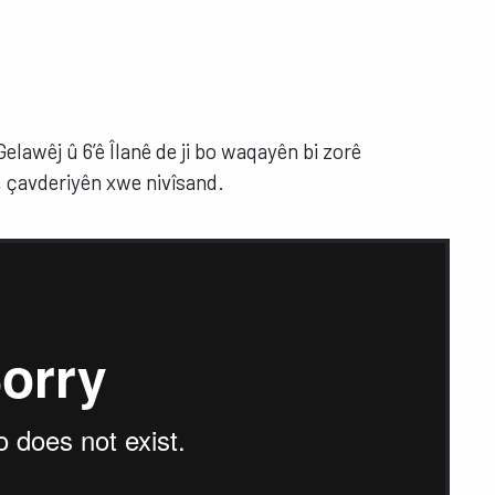
Gelawêj û 6’ê Îlanê de ji bo waqayên bi zorê
î, çavderiyên xwe nivîsand.