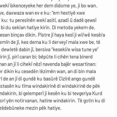
 wekî îskenceyeke her dem didome ye, ji bo wan.
ye, daxwaza wan ev e ku: “em hestiyê xwe
 ku; tu peresînên wekî asitî, azadî û dadê qewsî
 bi du seklan hatiye kirin. Di metoda yekem de,
san binçav dikin. Pistre jî haya kesî ji wî/wê kesê/a
emîn de jî, kes dema ku li derveyî mala xwe be, tê
n dewletê dabin jî, bersiva “kesekî/e wisa tune ye”
 jî, pirî caran bi; bêpûte li cihên tena binerd
nan an jî li cihekî nêzî navenda bajêr wesartinan;
er dikin ku cesedên lêzimên wan, an di bin mala
î de an jî di gundê ku basûrê Cizîrê ango gundê
kistasên ku tîma windakirinê di windakirinê de pêk
indakirin, bi gelemperî ji kesên ku bi tevgeriya Kurd
aborî yên notirvanan, hatine windakirin. Tê gotin ku di
 zêdebûneke mezin pêk hatiye.