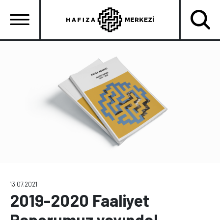
Ana
içeriğe
atla
Ana
gezinti
menüsü
13.07.2021
2019-2020 Faaliyet
Raporumuz yayında!