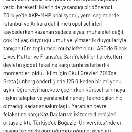
verici hareketliliklerin de yaşandığı bir dönemdi.
Türkiye’de AKP-MHP koalisyonu, yerel seçimlerde
İstanbul ve Ankara dahil metropol şehirleri
kaybederken kazanan sadece siyasi muhalefet değil,
çok ihtiyaç duyduğu umut ve iyimserlik duygularıyla
tanışan tüm toplumsal muhalefet oldu. ABD’de Black
Lives Matter ve Fransa’da Sarı Yelekliler hareketleri
devletin şiddet tekeline karşı tarihi seferberlik
momentleri oldu. İklim İçin Okul Grevleri 2019’da
Greta (unberg önderliğinde 125 ülkeden bir milyonu
aşkın öğrenciyi harekete geçirirken küresel ısınmaya
ilişkin talepler ve yenilenebilir enerji teknolojileri hiç
olmadığı kadar anaakımlaştı. Yaratılan çevre
felaketine karşı Kaz Dağları ve İkizdere direnişleri
ortaya çıktı. Türkiye’de Boğaziçi Üniversitesi’nde en
yaygın biçimiyle gördüğümüz öğrenci isyanları,