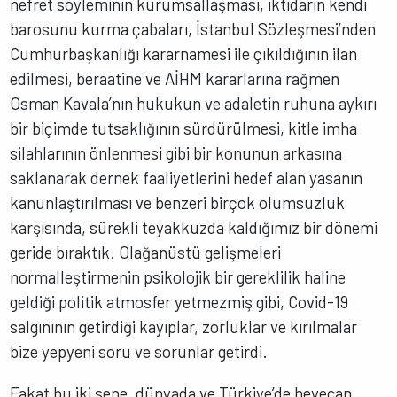
nefret söyleminin kurumsallaşması, iktidarın kendi
barosunu kurma çabaları, İstanbul Sözleşmesi’nden
Cumhurbaşkanlığı kararnamesi ile çıkıldığının ilan
edilmesi, beraatine ve AİHM kararlarına rağmen
Osman Kavala’nın hukukun ve adaletin ruhuna aykırı
bir biçimde tutsaklığının sürdürülmesi, kitle imha
silahlarının önlenmesi gibi bir konunun arkasına
saklanarak dernek faaliyetlerini hedef alan yasanın
kanunlaştırılması ve benzeri birçok olumsuzluk
karşısında, sürekli teyakkuzda kaldığımız bir dönemi
geride bıraktık. Olağanüstü gelişmeleri
normalleştirmenin psikolojik bir gereklilik haline
geldiği politik atmosfer yetmezmiş gibi, Covid-19
salgınının getirdiği kayıplar, zorluklar ve kırılmalar
bize yepyeni soru ve sorunlar getirdi.
Fakat bu iki sene, dünyada ve Türkiye’de heyecan