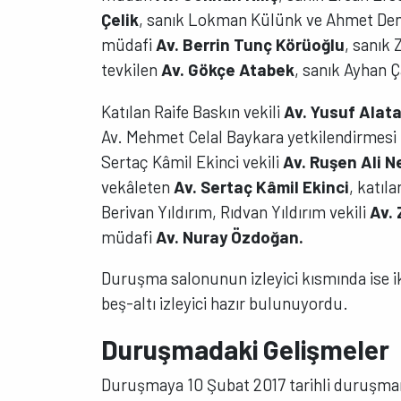
Çelik
, sanık Lokman Külünk ve Ahmet De
müdafi
Av. Berrin Tunç Körüoğlu
, sanık
tevkilen
Av. Gökçe Atabek
, sanık Ayhan 
Katılan Raife Baskın vekili
Av. Yusuf Alat
Av. Mehmet Celal Baykara yetkilendirmesi 
Sertaç Kâmil Ekinci vekili
Av. Ruşen Ali N
vekâleten
Av. Sertaç Kâmil Ekinci
, katıl
Berivan Yıldırım, Rıdvan Yıldırım vekili
Av. 
müdafi
Av. Nuray Özdoğan.
Duruşma salonunun izleyici kısmında ise i
beş-altı izleyici hazır bulunuyordu.
Duruşmadaki Gelişmeler
Duruşmaya 10 Şubat 2017 tarihli duruşmanı