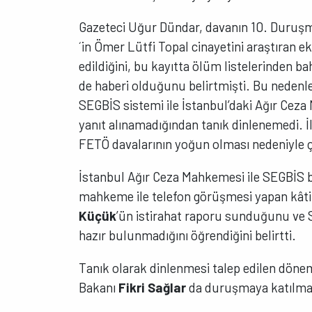
Gazeteci Uğur Dündar, davanın 10. Duruşma
´in Ömer Lütfi Topal cinayetini araştıran e
edildiğini, bu kayıtta ölüm listelerinden ba
de haberi olduğunu belirtmişti. Bu nedenle
SEGBİS sistemi ile İstanbul’daki Ağır Ceza
yanıt alınamadığından tanık dinlenemedi. İl
FETÖ davalarının yoğun olması nedeniyle çağ
İstanbul Ağır Ceza Mahkemesi ile SEGBİS ba
mahkeme ile telefon görüşmesi yapan kâtip
Küçük
’ün istirahat raporu sunduğunu ve SE
hazır bulunmadığını öğrendiğini belirtti.
Tanık olarak dinlenmesi talep edilen dön
Bakanı
Fikri Sağlar
da duruşmaya katılma