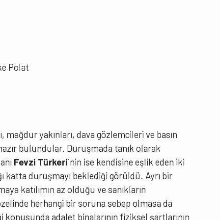
ke Polat
, mağdur yakınları, dava gözlemcileri ve basın
zır bulundular. Duruşmada tanık olarak
tanı
Fevzi Türkeri
´nin ise kendisine eşlik eden iki
ğı katta duruşmayı beklediği görüldü. Ayrı bir
aya katılımın az olduğu ve sanıkların
elinde herhangi bir soruna sebep olmasa da
 konusunda adalet binalarının fiziksel şartlarının