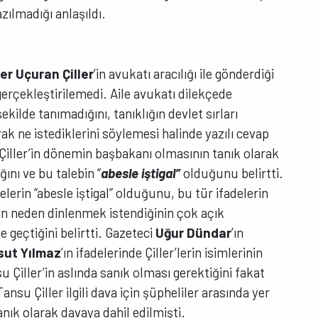
ılmadığı anlaşıldı.
er Uçuran Çiller
’in avukatı aracılığı ile gönderdiği
gerçekleştirilemedi. Aile avukatı dilekçede
ekilde tanımadığını, tanıklığın devlet sırları
rak ne istediklerini söylemesi halinde yazılı cevap
 Çiller’in dönemin başbakanı olmasının tanık olarak
ını ve bu talebin “
abesle iştigal”
olduğunu belirtti.
elerin “abesle iştigal” olduğunu, bu tür ifadelerin
nin neden dinlenmek istendiğinin çok açık
de geçtiğini belirtti. Gazeteci
Uğur Dündar
’ın
sut Yılmaz
’ın ifadelerinde Çiller’lerin isimlerinin
su Çiller’in aslında sanık olması gerektiğini fakat
nsu Çiller ilgili dava için şüpheliler arasında yer
anık olarak davaya dahil edilmişti.