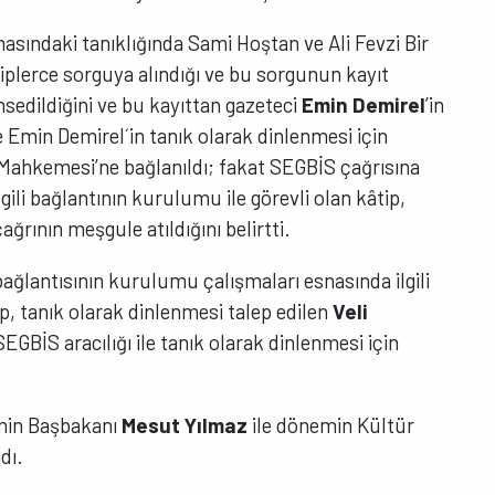
sındaki tanıklığında Sami Hoştan ve Ali Fevzi Bir
kiplerce sorguya alındığı ve bu sorgunun kayıt
hsedildiğini ve bu kayıttan gazeteci
Emin Demirel
’in
 Emin Demirel´in tanık olarak dinlenmesi için
 Mahkemesi’ne bağlanıldı; fakat SEGBİS çağrısına
gili bağlantının kurulumu ile görevli olan kâtip,
rının meşgule atıldığını belirtti.
ğlantısının kurulumu çalışmaları esnasında ilgili
, tanık olarak dinlenmesi talep edilen
Veli
GBİS aracılığı ile tanık olarak dinlenmesi için
emin Başbakanı
Mesut Yılmaz
ile dönemin Kültür
dı.