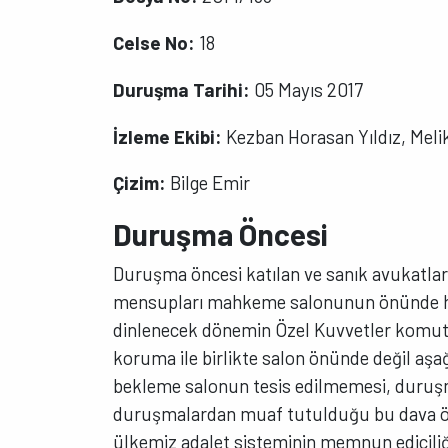
Celse No:
18
Duruşma Tarihi:
05 Mayıs 2017
İzleme Ekibi:
Kezban Horasan Yıldız, Meli
Çizim:
Bilge Emir
Duruşma Öncesi
Duruşma öncesi katılan ve sanık avukatları
mensupları mahkeme salonunun önünde ha
dinlenecek dönemin Özel Kuvvetler komu
koruma ile birlikte salon önünde değil aşa
bekleme salonun tesis edilmemesi, duruşm
duruşmalardan muaf tutulduğu bu dava öz
ülkemiz adalet sisteminin memnun ediciliği