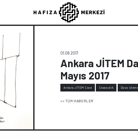
01.06.2017
Ankara JİTEM Dav
Mayıs 2017
Ankara JİTEM Case
Cezasızlık
Dava izlem
<< TÜM HABERLER