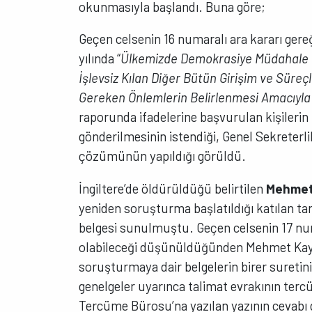
okunmasıyla başlandı. Buna göre;
Geçen celsenin 16 numaralı ara kararı gere
yılında “
Ülkemizde Demokrasiye Müdahale E
İşlevsiz Kılan Diğer Bütün Girişim ve Süreçl
Gereken Önlemlerin Belirlenmesi Amacıyla
raporunda ifadelerine başvurulan kişilerin
gönderilmesinin istendiği, Genel Sekreterli
çözümünün yapıldığı görüldü.
İngiltere’de öldürüldüğü belirtilen
Mehmet
yeniden soruşturma başlatıldığı katılan tar
belgesi sunulmuştu. Geçen celsenin 17 numa
olabileceği düşünüldüğünden Mehmet Kaygıs
soruşturmaya dair belgelerin birer sureti
genelgeler uyarınca talimat evrakının terc
Tercüme Bürosu’na yazılan yazının cevabı 