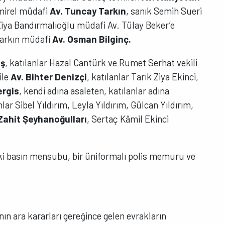
mirel müdafi
Av. Tuncay Tarkın
, sanık Semih Sueri
 Ziya Bandırmalıoğlu müdafi Av. Tülay Beker’e
Çarkın müdafi
Av. Osman Bilginç.
aş
, katılanlar Hazal Cantürk ve Rumet Serhat vekili
ile
Av. Bihter Denizçi
, katılanlar Tarık Ziya Ekinci,
ergis
, kendi adına asaleten, katılanlar adına
anlar Sibel Yıldırım, Leyla Yıldırım, Gülcan Yıldırım,
Zahit Şeyhanoğulları
, Sertaç Kâmil Ekinci
ki basın mensubu, bir üniformalı polis memuru ve
n ara kararları gereğince gelen evrakların