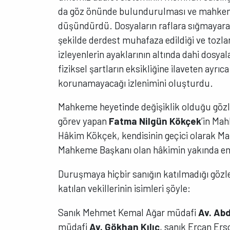
da göz önünde bulundurulması ve mahkemel
düşündürdü. Dosyaların raflara sığmayarak
şekilde derdest muhafaza edildiği ve toz
izleyenlerin ayaklarının altında dahi do
fiziksel şartların eksikliğine ilaveten ayrı
korunamayacağı izlenimini oluşturdu.
Mahkeme heyetinde değişiklik olduğu gözl
görev yapan
Fatma Nilgün Kökçek
’in Ma
Hâkim Kökçek, kendisinin geçici olarak 
Mahkeme Başkanı olan hâkimin yakında emek
Duruşmaya hiçbir sanığın katılmadığı gözl
katılan vekillerinin isimleri şöyle:
Sanık Mehmet Kemal Ağar müdafi
Av. Abd
müdafi
Av. Gökhan Kılıç
, sanık Ercan Er