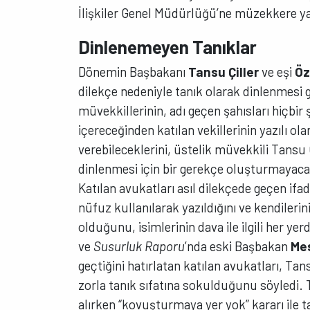
İlişkiler Genel Müdürlüğü’ne müzekkere yaz
Dinlenemeyen Tanıklar
Dönemin Başbakanı
Tansu Çiller
ve eşi
Öz
dilekçe nedeniyle tanık olarak dinlenmesi 
müvekkillerinin, adı geçen şahısları hiçbir ş
içereceğinden katılan vekillerinin yazılı ola
verebileceklerini, üstelik müvekkili Tansu
dinlenmesi için bir gerekçe oluşturmayacağ
Katılan avukatları asıl dilekçede geçen ifad
nüfuz kullanılarak yazıldığını ve kendileri
olduğunu, isimlerinin dava ile ilgili her yer
ve
Susurluk Raporu
’nda eski Başbakan
Me
geçtiğini hatırlatan katılan avukatları, Tan
zorla tanık sıfatına sokulduğunu söyledi. Ta
alırken “kovuşturmaya yer yok” kararı ile t