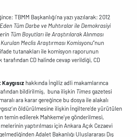
ğince; TBMM Başkanlığı’na yazı yazılarak; 2012
den Tüm Darbe ve Muhtıralar ile Demokrasiyi
erin Tüm Boyutları ile Araştırılarak Alınması
 Kurulan Meclis Araştırması Komisyonu
”nun
 ifade tutanakları ile komisyon raporunun
k tarafından CD halinde cevap verildiği, CD
 Kaygısız
hakkında İngiliz adli makamlarınca
afından bildirilmiş, buna ilişkin
Times
gazetesi
ralı ara karar gereğince bu dosya ile alakalı
ız’ın öldürülmesine ilişkin İngiltere’de yürütülen
nin temin edilerek Mahkeme’ye gönderilmesi,
ümelerinin yaptırılması için Ankara Açık Cezaevi
gelmediğinden Adalet Bakanlığı Uluslararası Dış