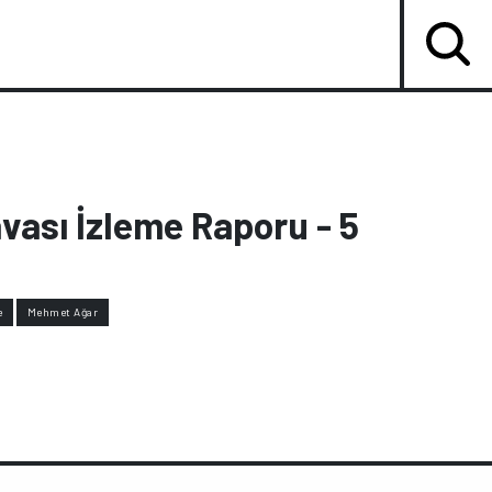
ası İzleme Raporu - 5
e
Mehmet Ağar