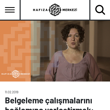
Ana
içeriğe
atla
Ana
gezinti
menüsü
11.02.2019
Belgeleme çalışmalarını
bağlamına yerleştirmek: