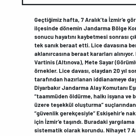
Geçtiğimiz hafta, 7 Aralık’ta İzmir’e gö
ilçesinde dönemin Jandarma Bölge Kom
sonucu hayatını kaybetmesi sonrası çıka
tek sanık beraat etti. Lice davasına b
aklanırcasına beraat kararları alınıyor.
Vartinis (Altınova), Mete Sayar (Görüml
örnekler. Lice davası, olaydan 20 yıl s
tarafından hazırlanan iddianameye da
Diyarbakır Jandarma Alay Komutanı Eş
“taammüden öldürme, halkı isyana ve bi
üzere teşekkül oluşturma” suçlarından 
“güvenlik gerekçesiyle” Eskişehir’e nak
için İzmir’e taşındı. Buradaki yargılam
sistematik olarak korundu. Nihayet 7 