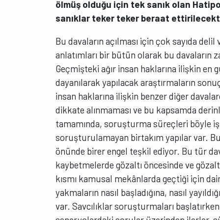
ölmüş olduğu için tek sanık olan Hatip
sanıklar teker teker beraat ettirilecekt
Bu davaların açılması için çok sayıda delil 
anlatımları bir bütün olarak bu davaların 
Geçmişteki ağır insan haklarına ilişkin en g
dayanılarak yapılacak araştırmaların sonuçl
insan haklarına ilişkin benzer diğer davala
dikkate alınmaması ve bu kapsamda derinli
tamamında, soruşturma süreçleri böyle i
soruşturulamayan birtakım yapılar var. Bu
önünde birer engel teşkil ediyor. Bu tür d
kaybetmelerde gözaltı öncesinde ve gözaltı 
kısmı kamusal mekânlarda geçtiği için daim
yakmaların nasıl başladığına, nasıl yayıldı
var. Savcılıklar soruşturmaları başlatırken
senaryolardaki sorular üzerinden ilerler, sü