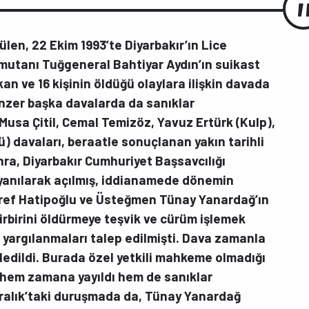
rülen, 22 Ekim 1993’te Diyarbakır’ın Lice
utanı Tuğgeneral Bahtiyar Aydın’ın suikast
n ve 16 kişinin öldüğü olaylara ilişkin davada
enzer başka davalarda da sanıklar
 Musa Çitil, Cemal Temizöz, Yavuz Ertürk (Kulp),
ü) davaları, beraatle sonuçlanan yakın tarihli
onra, Diyarbakır Cumhuriyet Başsavcılığı
yanılarak açılmış, iddianamede dönemin
ref Hatipoğlu ve Üsteğmen Tünay Yanardağ’ın
rbirini öldürmeye teşvik ve cürüm işlemek
yargılanmaları talep edilmişti. Dava zamanla
ledildi. Burada özel yetkili mahkeme olmadığı
a hem zamana yayıldı hem de sanıklar
Aralık’taki duruşmada da, Tünay Yanardağ