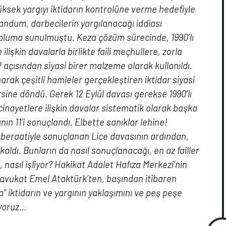
Yüksek yargıyı iktidarın kontrolüne verme hedefiyle
andum, darbecilerin yargılanacağı iddiası
pluma sunulmuştu. Keza çözüm sürecinde, 1990’lı
 ilişkin davalarla birlikte faili meçhullere, zorla
açısından siyasi birer malzeme olarak kullanıldı.
arak çeşitli hamleler gerçekleştiren iktidar siyasi
rsine döndü. Gerek 12 Eylül davası gerekse 1990’lı
 cinayetlere ilişkin davalar sistematik olarak başka
nın 11’i sonuçlandı. Elbette sanıklar lehine!
 beraatiyle sonuçlanan Lice davasının ardından,
ldı. Bunların da nasıl sonuçlanacağı, en az failler
, nasıl işliyor? Hakikat Adalet Hafıza Merkezi’nin
avukat Emel Ataktürk’ten, başından itibaren
” iktidarın ve yargının yaklaşımını ve peş peşe
iyoruz…