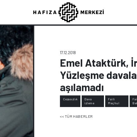
17.12.2018
Emel Ataktürk, İr
Yüzleşme davalar
aşılamadı
Cezasızlık
Dava
Faili
Fai
izleme
Meçhul
Bel
<< TÜM HABERLER