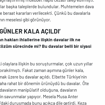
cılar başka taleplerde bulundular. Muhtemelen dava
beraat kararları verilecekti. Çünkü bu davalarla
ımın meselesi gibi görünüyor.
GÜNLER KALA AÇILDI’
an hakları ihlallerine ilişkin davalar ilk ne
özüm sürecinde mi? Bu davalar belli bir siyasi
aki olaylara ilişkin bu soruşturmalar, çok uzun yıllar
ırakılmıştı. Fakat zaman aşımına günler kala,
mak üzere bu davalar açıldı. Elbette Türkiye’nin
aha rahat bir dönemin ürünüydü bu davalar. Öte
davaların manipülatif olduğuna, davaların
kin savunmalar yapıyor. Mesela Musa Anter
6’daki duruşmada bunu açıkça dile getirdi. Keza