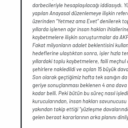
darbecileriyle hesaplaşılacağı iddiasıydı. 
yapılan Anayasal düzenlemeye ilişkin refer
üzerinden “Yetmez ama Evet” denilerek to
yıllarda işlenen ağır insan hakları ihlallerine
kaybetmelere ilişkin soruşturmalar da AKP 
Fakat milyonların adalet beklentisini kullan
hedeflerine ulaştıktan sonra, işler hızla te
yıllardaki toplu kaybetmelere, faili meçhul
şehirlere nakledildi ve açılan 15 büyük dava
Son olarak geçtiğimiz hafta tek sanığın da
geriye sonuçlanması beklenen 4 ana dava ka
kadar belli. Peki bütün bu süreç nasıl işledi
kurucularından, insan hakları savunucusu 
yakından takip ettiği “yüzleşme davalarında
gelen beraat kararlarının arka planını dinl