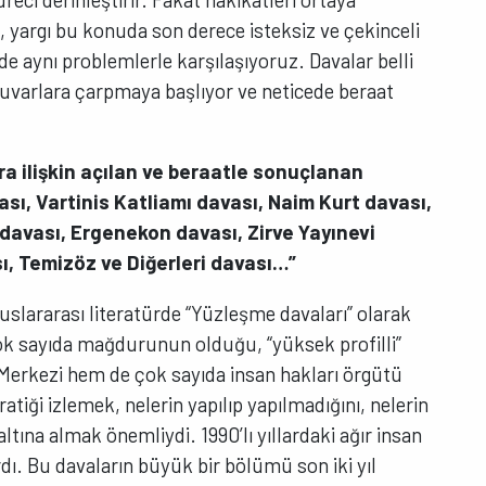
, yargı bu konuda son derece isteksiz ve çekinceli
e aynı problemlerle karşılaşıyoruz. Davalar belli
ı duvarlara çarpmaya başlıyor ve neticede beraat
ara ilişkin açılan ve beraatle sonuçlanan
ası, Vartinis Katliamı davası, Naim Kurt davası,
 davası, Ergenekon davası, Zirve Yayınevi
sı, Temizöz ve Diğerleri davası…”
luslararası literatürde “Yüzleşme davaları” olarak
ok sayıda mağdurunun olduğu, “yüksek profilli”
Merkezi hem de çok sayıda insan hakları örgütü
atiği izlemek, nelerin yapılıp yapılmadığını, nelerin
ına almak önemliydi. 1990’lı yıllardaki ağır insan
ardı. Bu davaların büyük bir bölümü son iki yıl