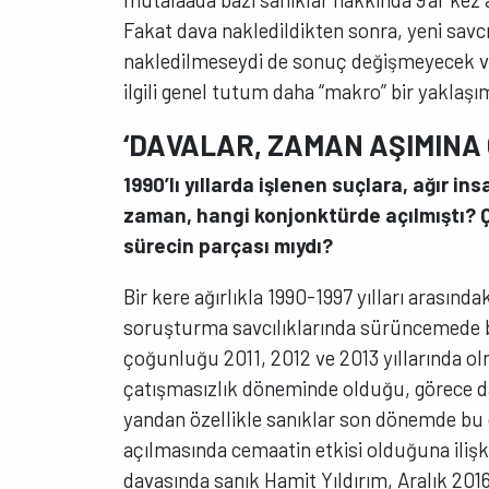
Fakat dava nakledildikten sonra, yeni sav
nakledilmeseydi de sonuç değişmeyecek ve 
ilgili genel tutum daha “makro” bir yaklaş
‘DAVALAR, ZAMAN AŞIMINA 
1990’lı yıllarda işlenen suçlara, ağır ins
zaman, hangi konjonktürde açılmıştı? Ç
sürecin parçası mıydı?
Bir kere ağırlıkla 1990-1997 yılları arasınd
soruşturma savcılıklarında sürüncemede b
çoğunluğu 2011, 2012 ve 2013 yıllarında ol
çatışmasızlık döneminde olduğu, görece d
yandan özellikle sanıklar son dönemde bu 
açılmasında cemaatin etkisi olduğuna iliş
davasında sanık Hamit Yıldırım, Aralık 201