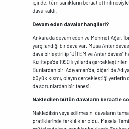
içinde, tüm sanıkların beraat ettirilmesiyl
dava kaldı.
Devam eden davalar hangileri?
Ankara’da devam eden ve Mehmet Ağar, İbr
yargılandığı bir dava var. Musa Anter davas
dava birleştirilip “JİTEM ve Anter davası” ha
Kızıltepe’de 1990’lı yıllarda gerçekleştirilen
Bunlardan biri Adıyaman’da, diğeri de Adı
büyük kısmı, olayın gerçekleştiği yerlerin 
da sorunlardan bir tanesi.
Nakledilen bütün davaların beraatle son
Nakledilsin veya edilmesin, davaların tama
pratiklerinde farklılıklar oldu. Mesela Tem
mütalaada bazı sanıklar hakkında 9’ar kez a