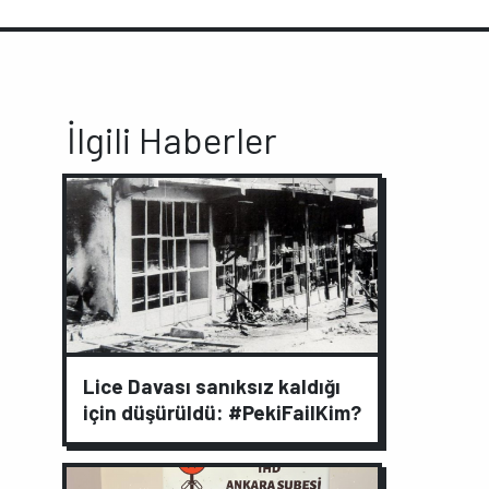
İlgili Haberler
Lice Davası sanıksız kaldığı
için düşürüldü: #PekiFailKim?