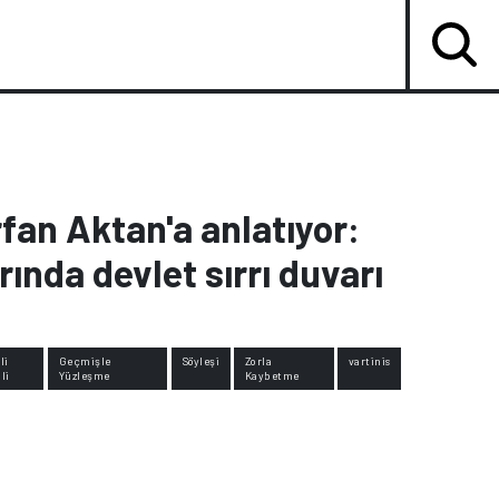
fan Aktan'a anlatıyor:
ında devlet sırrı duvarı
li
Geçmişle
Söyleşi
Zorla
vartinis
li
Yüzleşme
Kaybetme