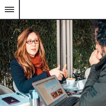
Ana
içeriğe
atla
Ana
gezinti
menüsü