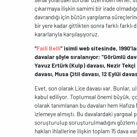
çıkarmaya ilişkin samimi bir irade olmadığı
davrandığı için bütün yargılama süreçlerind
bir yere kadar gittikten sonra farklı farkl
kararlarıyla karşılaşıyoruz.
“
Faili Belli
” isimli web sitesinde, 1990’l
davalar şöyle sıralanıyor: “Görümlü dav
Yavuz Ertürk (Kulp) davası, Nezir Tekçi
davası, Musa Çitil davası, 12 Eylül dava
Evet, son olarak Lice davası var. Bunlar, u
kabul ediliyor. Toplumsal önemi büyük, ç
olarak tanımlanan bu davaları hem Hafıza 
izlemeye almıştı. Bu davalardaki yargısal pr
soruşturulup soruşturulmadığını gözlem alt
hakları ihlallerine ilişkin toplam 15 dava v