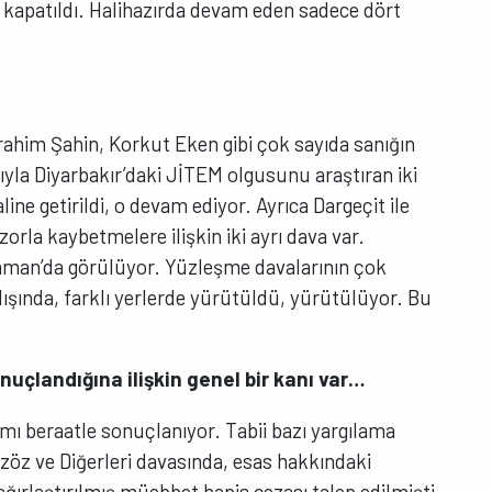
e kapatıldı. Halihazırda devam eden sadece dört
ahim Şahin, Korkut Eken gibi çok sayıda sanığın
ıyla Diyarbakır’daki JİTEM olgusunu araştıran iki
line getirildi, o devam ediyor. Ayrıca Dargeçit ile
 zorla kaybetmelere ilişkin iki ayrı dava var.
yaman’da görülüyor. Yüzleşme davalarının çok
dışında, farklı yerlerde yürütüldü, yürütülüyor. Bu
uçlandığına ilişkin genel bir kanı var…
mı beraatle sonuçlanıyor. Tabii bazı yargılama
izöz ve Diğerleri davasında, esas hakkındaki
ğırlaştırılmış müebbet hapis cezası talep edilmişti.