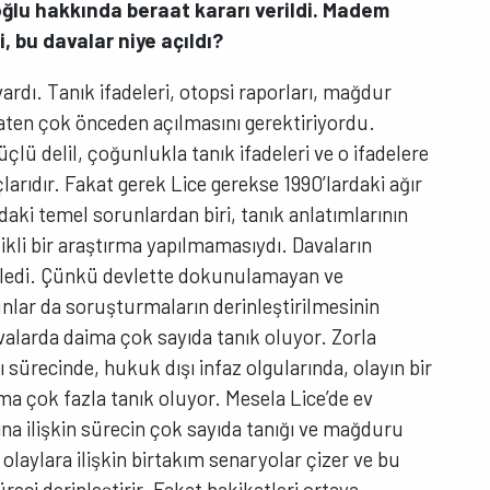
oğlu hakkında beraat kararı verildi. Madem
i, bu davalar niye açıldı?
vardı. Tanık ifadeleri, otopsi raporları, mağdur
zaten çok önceden açılmasını gerektiriyordu.
üçlü delil, çoğunlukla tanık ifadeleri ve o ifadelere
arıdır. Fakat gerek Lice gerekse 1990’lardaki ağır
rdaki temel sorunlardan biri, tanık anlatımlarının
kli bir araştırma yapılmamasıydı. Davaların
şledi. Çünkü devlette dokunulamayan ve
nlar da soruşturmaların derinleştirilmesinin
avalarda daima çok sayıda tanık oluyor. Zorla
sürecinde, hukuk dışı infaz olgularında, olayın bir
a çok fazla tanık oluyor. Mesela Lice’de ev
ğına ilişkin sürecin çok sayıda tanığı ve mağduru
 olaylara ilişkin birtakım senaryolar çizer ve bu
reci derinleştirir. Fakat hakikatleri ortaya