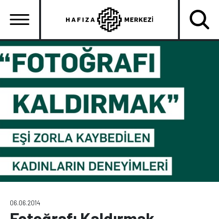
Ana
içeriğe
atla
Ana
gezinti
menüsü
06.06.2014
Fotoğrafı Kaldırmak