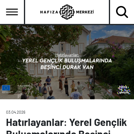
Ana
içeriğe
atla
Ana
gezinti
menüsü
03.04.2026
Hatırlayanlar: Yerel Gençlik
Buluşmalarında Beşinci