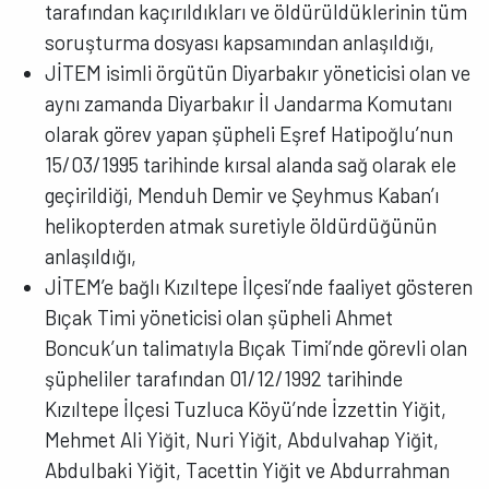
tarafından kaçırıldıkları ve öldürüldüklerinin tüm
soruşturma dosyası kapsamından anlaşıldığı,
JİTEM isimli örgütün Diyarbakır yöneticisi olan ve
aynı zamanda Diyarbakır İl Jandarma Komutanı
olarak görev yapan şüpheli Eşref Hatipoğlu’nun
15/03/1995 tarihinde kırsal alanda sağ olarak ele
geçirildiği, Menduh Demir ve Şeyhmus Kaban’ı
helikopterden atmak suretiyle öldürdüğünün
anlaşıldığı,
JİTEM’e bağlı Kızıltepe İlçesi’nde faaliyet gösteren
Bıçak Timi yöneticisi olan şüpheli Ahmet
Boncuk’un talimatıyla Bıçak Timi’nde görevli olan
şüpheliler tarafından 01/12/1992 tarihinde
Kızıltepe İlçesi Tuzluca Köyü’nde İzzettin Yiğit,
Mehmet Ali Yiğit, Nuri Yiğit, Abdulvahap Yiğit,
Abdulbaki Yiğit, Tacettin Yiğit ve Abdurrahman