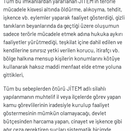
Tüm bu imkanlardan yararlanan JİTEM’in terörle
mücadele kisvesi altında öldürme, alıkoyma, tehdit,
işkence vb. eylemler yaparak faaliyet gösterdiği, gizli
tanıkların beyanlarında da geçtiği üzere oluşumun
sadece terörle mücadele etmek adına hukuka aykırı
faaliyetler yürütmediği, teşkilat içine dahil edilen ve
kendilerine sınırsız yetki verilen korucu, itirafçı vb.
bölge halkına mensup kişilerin konumlarını kötüye
kullanarak haksız maddi menfaat elde etme yoluna
gittikleri,
Tüm bu sebeplerden ötürü JİTEM adlı silahlı
yapılanmanın muhtelif il veya ilçelerde görev yapan
kamu görevlilerinin iradesiyle kurulup faaliyet
göstermesinin mümkün olamayacağı, devlet
bütçesinden harcama yapan, cinayet ve işkence gibi
ağır ceza gerektiren suçları sistematik biçimde