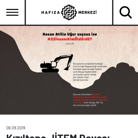
Ana
içeriğe
atla
Ana
gezinti
menüsü
06.09.2019
Kızıltepe JİTEM Davası