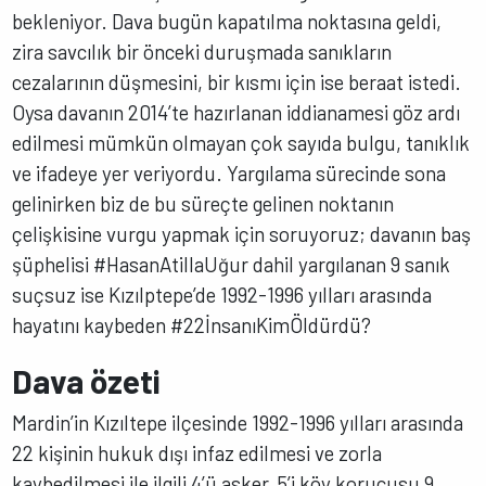
bekleniyor. Dava bugün kapatılma noktasına geldi,
zira savcılık bir önceki duruşmada sanıkların
cezalarının düşmesini, bir kısmı için ise beraat istedi.
Oysa davanın 2014’te hazırlanan iddianamesi göz ardı
edilmesi mümkün olmayan çok sayıda bulgu, tanıklık
ve ifadeye yer veriyordu. Yargılama sürecinde sona
gelinirken biz de bu süreçte gelinen noktanın
çelişkisine vurgu yapmak için soruyoruz; davanın baş
şüphelisi #HasanAtillaUğur dahil yargılanan 9 sanık
suçsuz ise Kızılptepe’de 1992-1996 yılları arasında
hayatını kaybeden #22İnsanıKimÖldürdü?
Dava özeti
Mardin’in Kızıltepe ilçesinde 1992-1996 yılları arasında
22 kişinin hukuk dışı infaz edilmesi ve zorla
kaybedilmesi ile ilgili 4’ü asker, 5’i köy korucusu 9