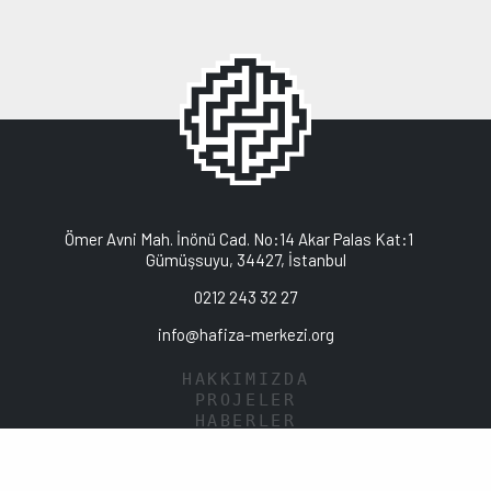
Ömer Avni Mah. İnönü Cad. No:14 Akar Palas Kat:1
Gümüşsuyu, 34427, İstanbul
0212 243 32 27
info@hafiza-merkezi.org
HAKKIMIZDA
PROJELER
HABERLER
YAYINLAR
KÜTÜPHANE
KVKK POLİTİKASI