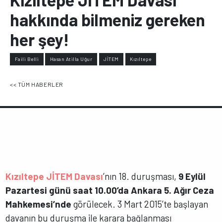
hakkında bilmeniz gereken
her şey!
Faili Belli
Hasan Atilla Uğur
JİTEM
Kızıltepe
<< TÜM HABERLER
Kızıltepe JİTEM Davası
’nın 18. duruşması,
9 Eylül
Pazartesi günü saat 10.00’da
Ankara 5. Ağır Ceza
Mahkemesi’nde
görülecek. 3 Mart 2015’te başlayan
davanın bu duruşma ile karara bağlanması