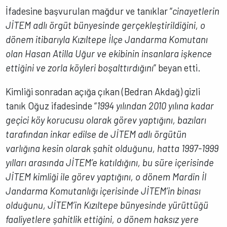
İfadesine başvurulan mağdur ve tanıklar “
cinayetlerin
JİTEM adlı örgüt bünyesinde gerçekleştirildiğini, o
dönem itibarıyla Kızıltepe İlçe Jandarma Komutanı
olan Hasan Atilla Uğur ve ekibinin insanlara işkence
ettiğini ve zorla köyleri boşalttırdığını
” beyan etti.
Kimliği sonradan açığa çıkan (Bedran Akdağ) gizli
tanık Oğuz ifadesinde “
1994 yılından 2010 yılına kadar
geçici köy korucusu olarak görev yaptığını, bazıları
tarafından inkar edilse de JİTEM adlı örgütün
varlığına kesin olarak şahit olduğunu, hatta 1997-1999
yılları arasında JİTEM’e katıldığını, bu süre içerisinde
JİTEM kimliği ile görev yaptığını, o dönem Mardin İl
Jandarma Komutanlığı içerisinde JİTEM’in binası
olduğunu, JİTEM’in Kızıltepe bünyesinde yürüttüğü
faaliyetlere şahitlik ettiğini, o dönem haksız yere