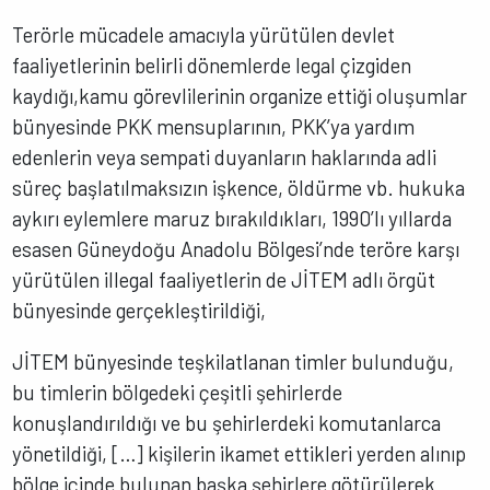
Terörle mücadele amacıyla yürütülen devlet
faaliyetlerinin belirli dönemlerde legal çizgiden
kaydığı,kamu görevlilerinin organize ettiği oluşumlar
bünyesinde PKK mensuplarının, PKK’ya yardım
edenlerin veya sempati duyanların haklarında adli
süreç başlatılmaksızın işkence, öldürme vb. hukuka
aykırı eylemlere maruz bırakıldıkları, 1990’lı yıllarda
esasen Güneydoğu Anadolu Bölgesi’nde teröre karşı
yürütülen illegal faaliyetlerin de JİTEM adlı örgüt
bünyesinde gerçekleştirildiği,
JİTEM bünyesinde teşkilatlanan timler bulunduğu,
bu timlerin bölgedeki çeşitli şehirlerde
konuşlandırıldığı ve bu şehirlerdeki komutanlarca
yönetildiği, […] kişilerin ikamet ettikleri yerden alınıp
bölge içinde bulunan başka şehirlere götürülerek