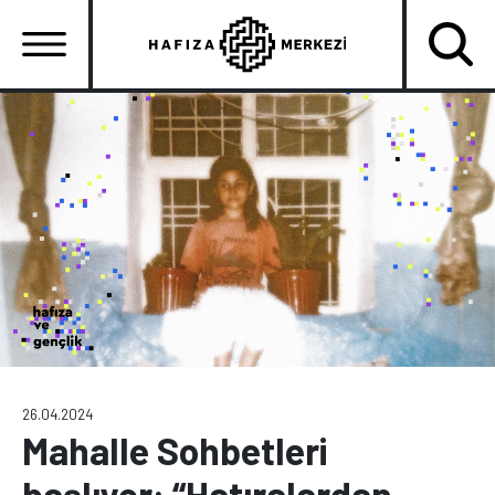
Ana
içeriğe
atla
Ana
gezinti
menüsü
26.04.2024
Mahalle Sohbetleri
başlıyor: “Hatıralardan