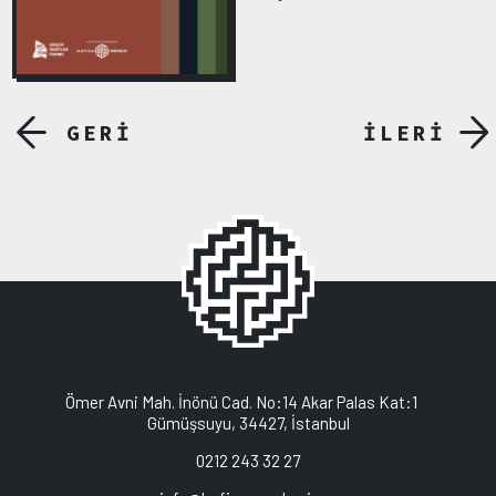
GERİ
İLERİ
Ömer Avni Mah. İnönü Cad. No:14 Akar Palas Kat:1
Gümüşsuyu, 34427, İstanbul
0212 243 32 27