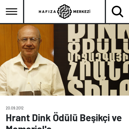
Ana
içeriğe
atla
Ana
gezinti
menüsü
20.09.2012
Hrant Dink Ödülü Beşikçi ve
Memorial'a