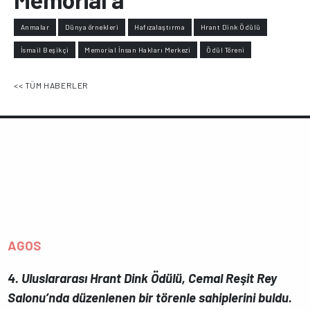
Anmalar
Dünya örnekleri
Hafızalaştırma
Hrant Dink Ödülü
İsmail Beşikçi
Memorial İnsan Hakları Merkezi
Ödül Töreni
<< TÜM HABERLER
AGOS
4. Uluslararası Hrant Dink Ödülü, Cemal Reşit Rey
Salonu’nda düzenlenen bir törenle sahiplerini buldu.