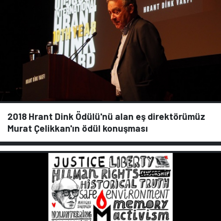
2018 Hrant Dink Ödülü'nü alan eş direktörümüz
Murat Çelikkan'ın ödül konuşması