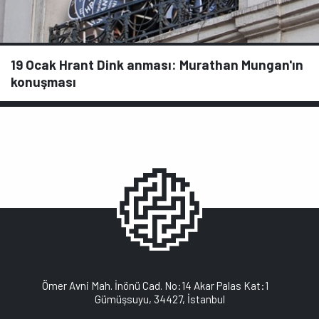
19 Ocak Hrant Dink anması: Murathan Mungan'ın
konuşması
Ömer Avni Mah. İnönü Cad. No:14 Akar Palas Kat:1
Gümüşsuyu, 34427, İstanbul