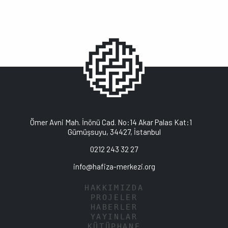
Ömer Avni Mah. İnönü Cad. No:14 Akar Palas Kat:1
Gümüşsuyu, 34427, İstanbul
0212 243 32 27
info@hafiza-merkezi.org
HAKKIMIZDA
PROJELER
HABERLER
YAYINLAR
KÜTÜPHANE