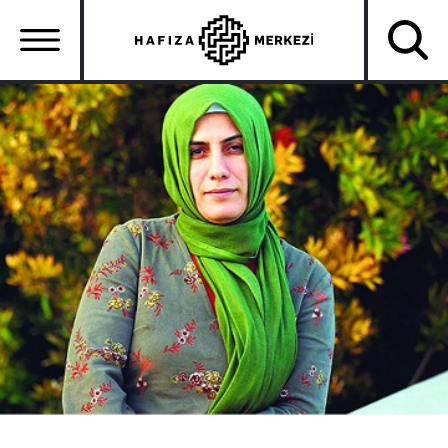
Ana
içeriğe
atla
Ana
gezinti
menüsü