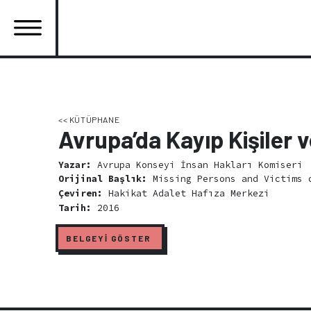
Ana
içeriğe
atla
Ana
gezinti
menüsü
<< KÜTÜPHANE
Avrupa’da Kayıp Kişiler 
Yazar:
Avrupa Konseyi İnsan Hakları Komiseri
Orijinal Başlık:
Missing Persons and Victims o
Çeviren:
Hakikat Adalet Hafıza Merkezi
Tarih:
2016
BELGEYİ GÖSTER