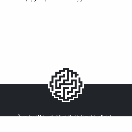
Ömer Avni Mah. İnönü Cad. No:14 Akar Palas Kat:1
Gümüşsuyu, 34427, İstanbul