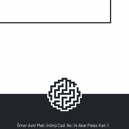
Ömer Avni Mah. İnönü Cad. No:14 Akar Palas Kat:1