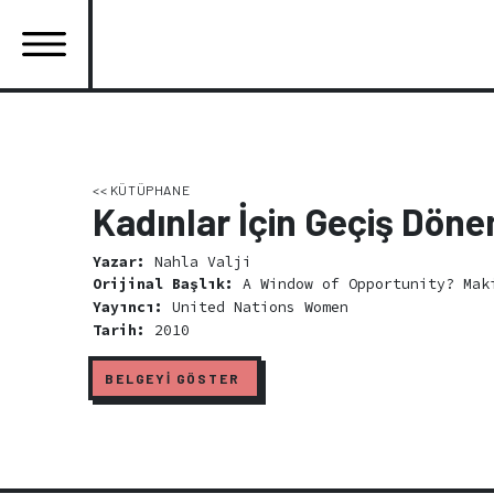
Ana
içeriğe
atla
Ana
gezinti
menüsü
<< KÜTÜPHANE
Kadınlar İçin Geçiş Döne
Yazar:
Nahla Valji
Orijinal Başlık:
A Window of Opportunity? Maki
Yayıncı:
United Nations Women
Tarih:
2010
BELGEYİ GÖSTER