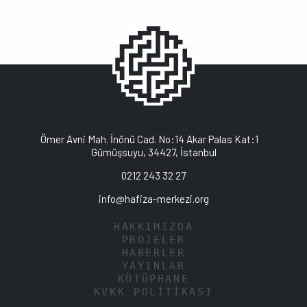
Ömer Avni Mah. İnönü Cad. No:14 Akar Palas Kat:1
Gümüşsuyu, 34427, İstanbul
0212 243 32 27
info@hafiza-merkezi.org
HAKKIMIZDA
PROJELER
HABERLER
YAYINLAR
KÜTÜPHANE
KVKK POLİTİKASI