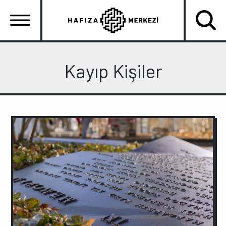
Ana
içeriğe
atla
Ana
gezinti
Kayıp Kişiler
menüsü