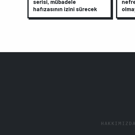
serisi, mübadele
nefr
hafızasının izini sürecek
olmay
HAKKIMIZD