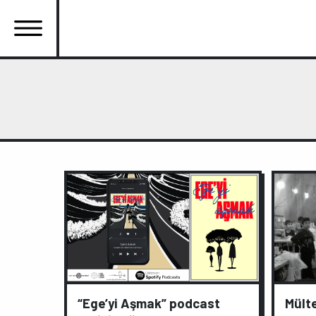
Ana
içeriğe
atla
Ana
gezinti
menüsü
“Ege’yi Aşmak” podcast
Mülte