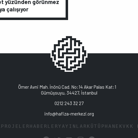
et yüzünden görünmez
a çalışıyor
Ömer Avni Mah. İnönü Cad. No:14 Akar Palas Kat:1
Gümüşsuyu, 34427, İstanbul
0212 243 32 27
info@hafiza-merkezi.org
A
PROJELER
HABERLER
YAYINLAR
KÜTÜPHANE
KVKK 