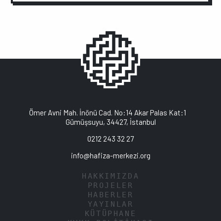
Ömer Avni Mah. İnönü Cad. No:14 Akar Palas Kat:1
Gümüşsuyu, 34427, İstanbul
0212 243 32 27
info@hafiza-merkezi.org
HAKKIMIZDA
PROJELER
HABERLER
YAYINLAR
KÜTÜPHANE