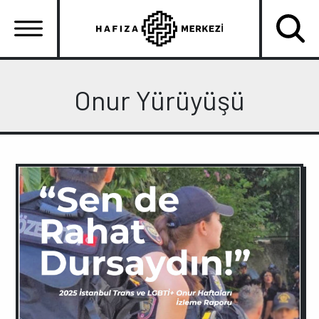
Ana
içeriğe
atla
Ana
gezinti
Onur Yürüyüşü
menüsü