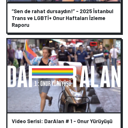
“Sen de rahat dursaydın!” - 2025 İstanbul
Trans ve LGBTİ+ Onur Haftaları İzleme
Raporu
Video Serisi: DarAlan # 1 - Onur Yürüyüşü