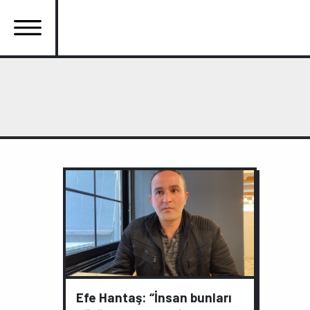
Ana
içeriğe
atla
Ana
gezinti
menüsü
Efe Hantaş: “İnsan bunları