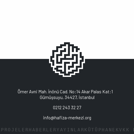
Ömer Avni Mah. İnönü Cad. No:14 Akar Palas Kat:1
Gümüşsuyu, 34427, İstanbul
0212 243 32 27
info@hafiza-merkezi.org
A
PROJELER
HABERLER
YAYINLAR
KÜTÜPHANE
KVKK 