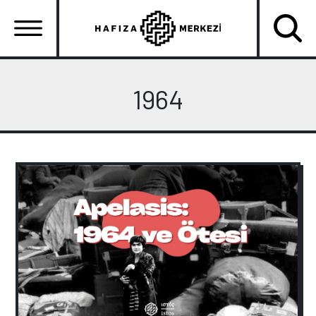
Ana
içeriğe
atla
Ana
gezinti
1964
menüsü