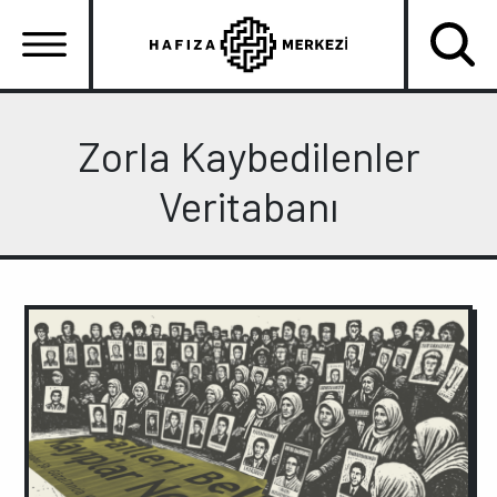
Ana
içeriğe
atla
Ana
gezinti
Zorla Kaybedilenler
menüsü
Veritabanı