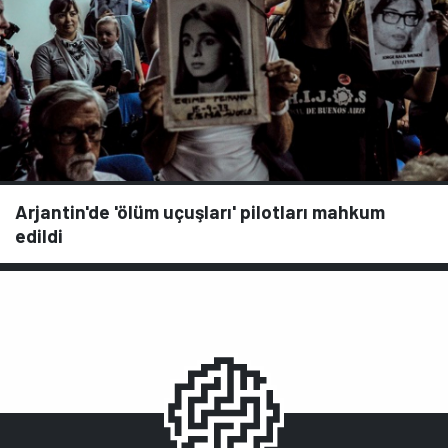
Arjantin'de 'ölüm uçuşları' pilotları mahkum
edildi