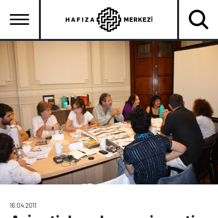
Ana
içeriğe
atla
Ana
gezinti
menüsü
16.04.2011