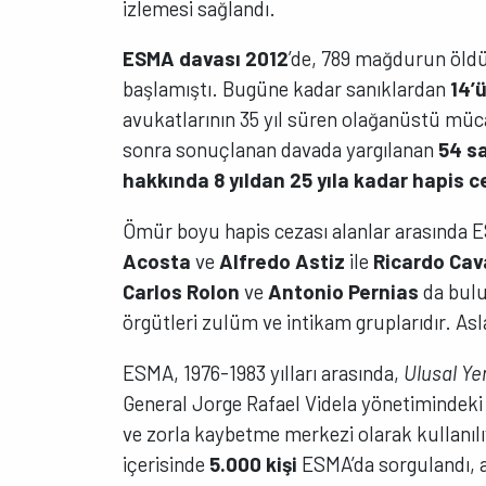
izlemesi sağlandı.
ESMA davası 2012
’de, 789 mağdurun öld
başlamıştı. Bugüne kadar sanıklardan
14’
avukatlarının 35 yıl süren olağanüstü müca
sonra sonuçlanan davada yargılanan
54 s
hakkında 8 yıldan 25 yıla kadar hapis ce
Ömür boyu hapis cezası alanlar arasında E
Acosta
ve
Alfredo Astiz
ile
Ricardo Cav
Carlos Rolon
ve
Antonio Pernias
da bulu
örgütleri zulüm ve intikam gruplarıdır. As
ESMA, 1976-1983 yılları arasında,
Ulusal Ye
General Jorge Rafael Videla yönetimindeki a
ve zorla kaybetme merkezi olarak kullanıl
içerisinde
5.000 kişi
ESMA’da sorgulandı, a