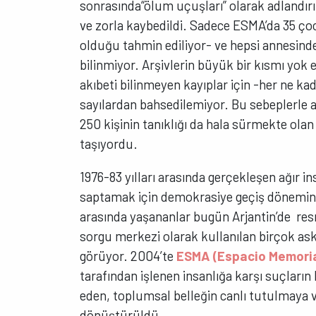
sonrasında“ölum uçuşları” olarak adlandırı
ve zorla kaybedildi. Sadece ESMA’da 35 ço
olduğu tahmin ediliyor- ve hepsi annesinde
bilinmiyor. Arşivlerin büyük bir kısmı yok 
akıbeti bilinmeyen kayıplar için -her ne ka
sayılardan bahsedilemiyor. Bu sebeplerle 
250 kişinin tanıklığı da hala sürmekte olan 
taşıyordu.
1976-83 yılları arasında gerçekleşen ağır i
saptamak için demokrasiye geçiş dönemind
arasında yaşananlar bugün Arjantin’de r
sorgu merkezi olarak kullanılan birçok as
görüyor. 2004’te
ESMA (Espacio Memori
tarafından işlenen insanlığa karşı suçları
eden, toplumsal belleğin canlı tutulmaya v
dönüştürüldü.