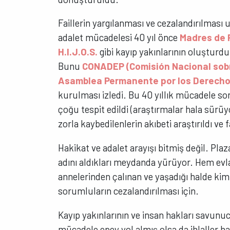
Faillerin yargılanması ve cezalandırılması
adalet mücadelesi 40 yıl önce
Madres de 
H.I.J.O.S.
gibi kayıp yakınlarının oluşturd
Bunu
CONADEP (Comisión Nacional sobr
Asamblea Permanente por los Derech
kurulması izledi. Bu 40 yıllık mücadele so
çoğu tespit edildi (araştırmalar hala sürüyo
zorla kaybedilenlerin akıbeti araştırıldı ve
Hakikat ve adalet arayışı bitmiş değil. Pl
adını aldıkları meydanda yürüyor. Hem evl
annelerinden çalınan ve yaşadığı halde kim
sorumluların cezalandırılması için.
Kayıp yakınlarının ve insan hakları savun
mücadele epey yol almış olsa da ihlaller ha