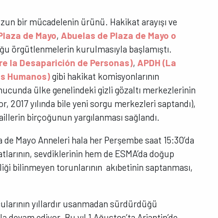
 uzun bir mücadelenin ürünü. Hakikat arayışı ve
Plaza de Mayo
,
Abuelas de Plaza de Mayo o
uğu örgütlenmelerin kurulmasıyla başlamıştı.
e la Desaparición de Personas)
,
APDH (La
os Humanos)
gibi hakikat komisyonlarının
nucunda ülke genelindeki gizli gözaltı merkezlerinin
r, 2017 yılında bile yeni sorgu merkezleri saptandı),
 faillerin birçoğunun yargılanması sağlandı.
aza de Mayo Anneleri hala her Perşembe saat 15:30’da
atlarının, sevdiklerinin hem de ESMA’da doğup
liği bilinmeyen torunlarının akıbetinin saptanması,
ucularının yıllardır usanmadan sürdürdüğü
la devam ediyor. Bu yıl 1 Ağustos’ta Arjantin’de