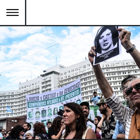
Ana
içeriğe
atla
Ana
gezinti
menüsü