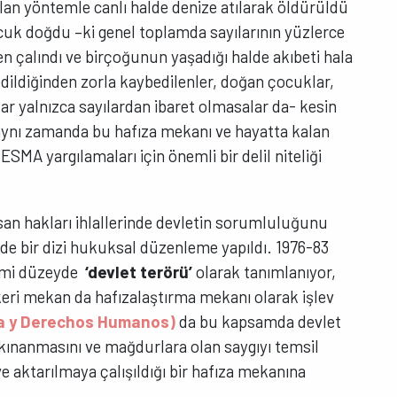
lan yöntemle canlı halde denize atılarak öldürüldü
cuk doğdu –ki genel toplamda sayılarının yüzlerce
n çalındı ve birçoğunun yaşadığı halde akıbeti hala
edildiğinden zorla kaybedilenler, doğan çocuklar,
dar yalnızca sayılardan ibaret olmasalar da- kesin
aynı zamanda bu hafıza mekanı ve hayatta kalan
ESMA yargılamaları için önemli bir delil niteliği
nsan hakları ihlallerinde devletin sorumluluğunu
e bir dizi hukuksal düzenleme yapıldı. 1976-83
esmi düzeyde
‘devlet terörü’
olarak tanımlanıyor,
keri mekan da hafızalaştırma mekanı olarak işlev
a y Derechos Humanos)
da bu kapsamda devlet
n kınanmasını ve mağdurlara olan saygıyı temsil
e aktarılmaya çalışıldığı bir hafıza mekanına