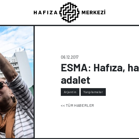
06.12.2017
ESMA: Hafıza, hak
adalet
Arjantin
Yargılamalar
<< TÜM HABERLER