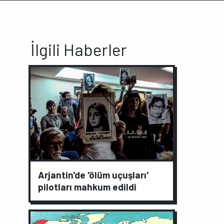
İlgili Haberler
Arjantin'de 'ölüm uçuşları'
pilotları mahkum edildi