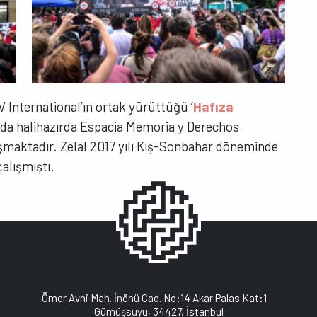
V International’ın ortak yürüttüğü ‘
Hafıza
a halihazırda Espacia Memoria y Derechos
şmaktadır. Zelal 2017 yılı Kış-Sonbahar döneminde
alışmıştı.
Ömer Avni Mah. İnönü Cad. No:14 Akar Palas Kat:1
Gümüşsuyu, 34427, İstanbul