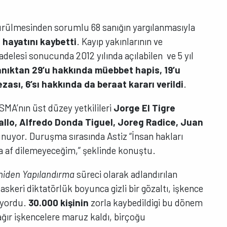
ürülmesinden sorumlu 68 sanığın yargılanmasıyla
ü hayatını kaybetti
. Kayıp yakınlarının ve
delesi sonucunda 2012 yılında açılabilen ve 5 yıl
anıktan 29’u hakkında müebbet hapis, 19’u
zası, 6’sı hakkında da beraat kararı verildi
.
SMA’nın üst düzey yetkilileri
Jorge El Tigre
allo, Alfredo Donda Tiguel, Joreg Radice, Juan
nuyor. Duruşma sırasında Astiz “İnsan hakları
la af dilemeyeceğim,” şeklinde konuştu.
niden Yapılandırma
süreci olarak adlandırılan
skeri diktatörlük boyunca gizli bir gözaltı, işkence
ıyordu.
30.000 kişinin
zorla kaybedildigi bu dönem
ğır işkencelere maruz kaldı, birçoğu