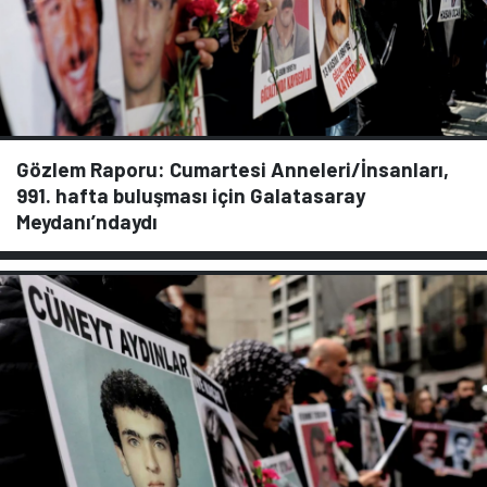
Gözlem Raporu: Cumartesi Anneleri/İnsanları,
991. hafta buluşması için Galatasaray
Meydanı’ndaydı