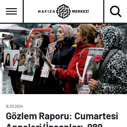
Ana
içeriğe
atla
Ana
gezinti
menüsü
15.03.2024
Gözlem Raporu: Cumartesi
Anneleri/İnsanları, 989.