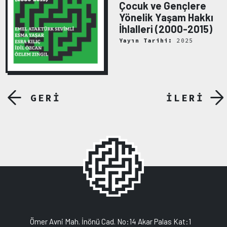
Çocuk ve Gençlere
Yönelik Yaşam Hakkı
İhlalleri (2000-2015)
Yayın Tarihi:
2025
GERİ
İLERİ
Ömer Avni Mah. İnönü Cad. No:14 Akar Palas Kat:1