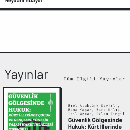
Meydanı’ndaydı
Yayınlar
Tüm İlgili Yayınlar
Emel Ataktürk Sevimli,
Esma Yaşar, Esra Kılıç,
İdil Özcan, Özlem Zıngıl
Güvenlik Gölgesinde
Hukuk: Kürt İllerinde