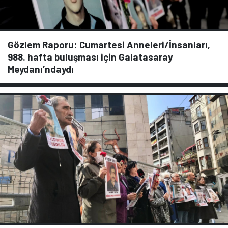
Gözlem Raporu: Cumartesi Anneleri/İnsanları,
988. hafta buluşması için Galatasaray
Meydanı’ndaydı