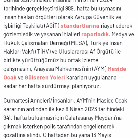
tarihinde gerçekleştirdiği 989. hafta buluşmasını
insan hakları örgütleri olarak Avrupa Güvenlik ve
İşbirliği Teşkilatı (AGİT)
standartlarına
riayet ederek
gözlemledik ve yaşanan ihlalleri
raporladık.
Medya ve
Hukuk Çalışmaları Derneği (MLSA), Türkiye İnsan
Hakları Vakfı (TİHV) ve Uluslararası Af Örgütü ile
birlikte yürüttüğümüz bu ortak izleme
çalışmasını, Anayasa Mahkemesi’nin (AYM)
Maside
Ocak
ve
Gülseren Yoleri
kararları uygulanana
kadar her hafta sürdürmeyi planlıyoruz.
Cumartesi Anneleri/İnsanları, AYM’nin Maside Ocak
kararının ardından ilk kez 8 Nisan 2023 tarihindeki
941. hafta buluşması için Galatasaray Meydanı’na
çıkmak isterken polis tarafından engellenerek
gözaltına alındı. O haftadan bu yana 13 Mayıs