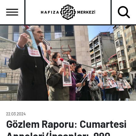
Ana
içeriğe
atla
Ana
gezinti
menüsü
22.03.2024
Gözlem Raporu: Cumartesi
Anneleri/İnsanları, 990.