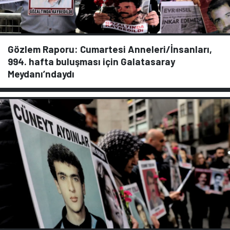
Gözlem Raporu: Cumartesi Anneleri/İnsanları,
994. hafta buluşması için Galatasaray
Meydanı’ndaydı