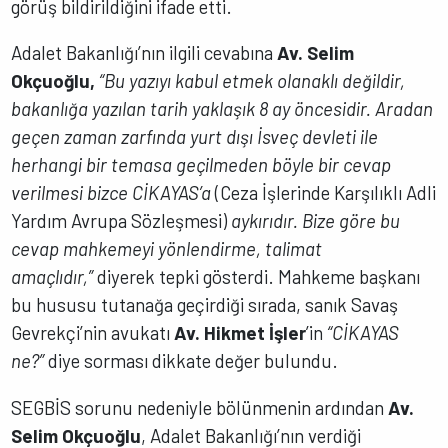
görüş bildirildiğini ifade etti.
Adalet Bakanlığı’nın ilgili cevabına
Av. Selim
Okçuoğlu,
“Bu yazıyı kabul etmek olanaklı değildir,
bakanlığa yazılan tarih yaklaşık 8 ay öncesidir. Aradan
geçen zaman zarfında yurt dışı İsveç devleti ile
herhangi bir temasa geçilmeden böyle bir cevap
verilmesi bizce CİKAYAS’a
(Ceza İşlerinde Karşılıklı Adli
Yardım Avrupa Sözleşmesi)
aykırıdır. Bize göre bu
cevap mahkemeyi yönlendirme, talimat
amaçlıdır,”
diyerek tepki gösterdi. Mahkeme başkanı
bu hususu tutanağa geçirdiği sırada, sanık Savaş
Gevrekçi’nin avukatı
Av. Hikmet İşler
’in
“CİKAYAS
ne?”
diye sorması dikkate değer bulundu.
SEGBİS sorunu nedeniyle bölünmenin ardından
Av.
Selim Okçuoğlu
, Adalet Bakanlığı’nın verdiği