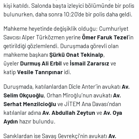
kişi katıldı. Salonda başta izleyici bölümünde bir polis
bulunurken, daha sonra 10:20’de bir polis daha geldi.
Mahkeme heyetinde değişiklik olduğu; Cumhuriyet
Savcısı Alper Türközmen yerine
Ömer Faruk Tezel
’in
getirildiği gözlemlendi. Duruşmada görevli olan
mahkeme başkanı
Şürkü Onat Tekinalp
,
üyeler
Durmuş Ali Erbil
ve
İsmail Zararsız
ve
katip
Vesile Tanrıpınar
idi.
Duruşmada, katılanlardan Dicle Anter’in avukatı
Av.
Selim Okçuoğlu
, Orhan Miroğlu’nun avukatı
Av.
Serhat Menzilcioğlu
ve JİTEM Ana Davası’ndan
katılanlar adına
Av. Abdullah Zeytun
ve
Av. Oya
Aydın
hazır bulundu.
Sanıklardan ise Savaş Gevrekçi’nin avukatı
Av.