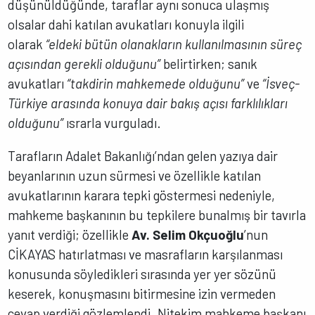
düşünüldüğünde, taraflar aynı sonuca ulaşmış
olsalar dahi katılan avukatları konuyla ilgili
olarak
“eldeki bütün olanakların kullanılmasının süreç
açısından gerekli olduğunu”
belirtirken; sanık
avukatları
“takdirin mahkemede olduğunu”
ve
“İsveç-
Türkiye arasında konuya dair bakış açısı farklılıkları
olduğunu”
ısrarla vurguladı.
Tarafların Adalet Bakanlığı’ndan gelen yazıya dair
beyanlarının uzun sürmesi ve özellikle katılan
avukatlarının karara tepki göstermesi nedeniyle,
mahkeme başkanının bu tepkilere bunalmış bir tavırla
yanıt verdiği; özellikle
Av. Selim Okçuoğlu
’nun
CİKAYAS hatırlatması ve masrafların karşılanması
konusunda söyledikleri sırasında yer yer sözünü
keserek, konuşmasını bitirmesine izin vermeden
cevap verdiği gözlemlendi. Nitekim mahkeme başkanı