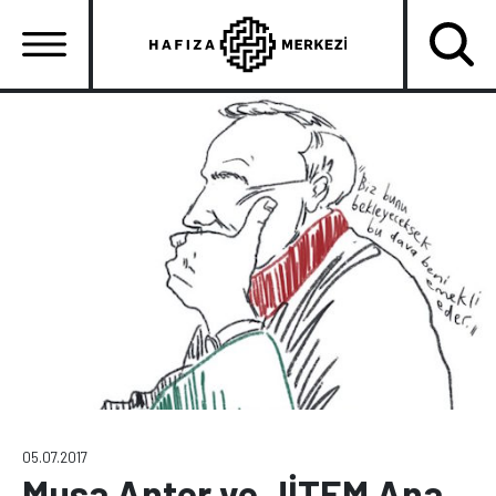
Ana
içeriğe
atla
Ana
gezinti
menüsü
05.07.2017
Musa Anter ve JİTEM Ana