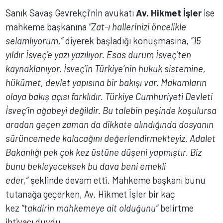
Sanık Savaş Gevrekçi’nin avukatı
Av. Hikmet İşler
ise
mahkeme başkanına
“Zat-ı hallerinizi öncelikle
selamlıyorum,”
diyerek başladığı konuşmasına,
“15
yıldır İsveç’e yazı yazılıyor. Esas durum İsveç’ten
kaynaklanıyor. İsveç’in Türkiye’nin hukuk sistemine,
hükümet, devlet yapısına bir bakışı var. Makamların
olaya bakış açısı farklıdır. Türkiye Cumhuriyeti Devleti
İsveç’in ağabeyi değildir. Bu talebin peşinde koşulursa
aradan geçen zaman da dikkate alındığında dosyanın
sürüncemede kalacağını değerlendirmekteyiz. Adalet
Bakanlığı pek çok kez üstüne düşeni yapmıştır. Biz
bunu bekleyeceksek bu dava beni emekli
eder,”
şeklinde devam etti. Mahkeme başkanı bunu
tutanağa geçerken, Av. Hikmet İşler bir kaç
kez
“takdirin mahkemeye ait olduğunu”
belirtme
ihtiyacı duydu.