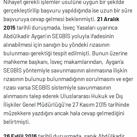
Nihayet gerekli işlemler usulüne uygun bir şekilde
gerçekleştirilip başvuru yapıldığında ise uzun bir süre
başvuruya cevap gelmesi beklenmişti.
21 Aralık
2015
tarihli duruşmada, İsveç Yasaları uyarınca
Abdülkadir Aygan’ın SEGBİS yoluyla ifadesinin
alınabilmesi için sanığın bu yöndeki rızasının
bulunması gerektiği tespit edilmişti. Bunun üzerine
mahkeme başkanı, İsveç makamlarından, Aygan’a
SEGBİS yöntemiyle savunmasının alınmasına ilişkin
rızasının bulunup bulunmadığının sorulmasını ve eğer
rızası varsa SEGBİS sistemiyle savunmasının
alınmasını talep ederek Uluslararası Hukuk ve Dış
İlişkiler Genel Müdürlüğü’ne 27 Kasım 2015 tarihinde
müzekkere yazdığını ancak hala cevap gelmediğini
belirtmişti.
26 Eylül 2016
tarihli duruşmada, sanık Abdülkadir