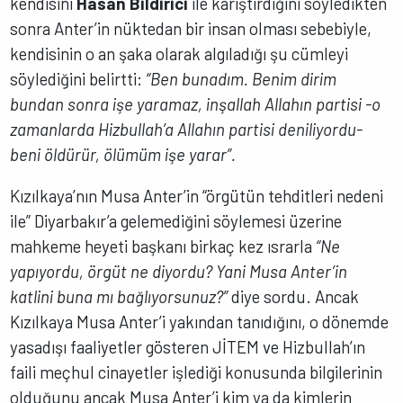
kendisini
Hasan Bildirici
ile karıştırdığını söyledikten
sonra Anter’in nüktedan bir insan olması sebebiyle,
kendisinin o an şaka olarak algıladığı şu cümleyi
söylediğini belirtti:
“Ben bunadım. Benim dirim
bundan sonra işe yaramaz, inşallah Allahın partisi -o
zamanlarda Hizbullah’a Allahın partisi deniliyordu-
beni öldürür, ölümüm işe yarar”.
Kızılkaya’nın Musa Anter’in “örgütün tehditleri nedeni
ile” Diyarbakır’a gelemediğini söylemesi üzerine
mahkeme heyeti başkanı birkaç kez ısrarla
“Ne
yapıyordu, örgüt ne diyordu? Yani Musa Anter’in
katlini buna mı bağlıyorsunuz?”
diye sordu. Ancak
Kızılkaya Musa Anter’i yakından tanıdığını, o dönemde
yasadışı faaliyetler gösteren JİTEM ve Hizbullah’ın
faili meçhul cinayetler işlediği konusunda bilgilerinin
olduğunu ancak Musa Anter’i kim ya da kimlerin