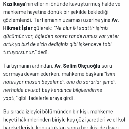
Kızılkaya
’nın ellerini önünde kavuşturmuş halde ve
mahkeme heyetine dönük bir şekilde beklediği
gözlemlendi. Tartışmanın uzaması üzerine yine
Av.
Hikmet İşler
gülerek:
“Ne olur iki saattir işimiz
gücümüz var, öğleden sonra randevumuz var yeter
artık ya bizi de sizin dediğiniz gibi işkenceye tabi
tutuyorsunuz,
” dedi.
Tartışmanın ardından,
Av. Selim Okçuoğlu
soru
sormaya devam ederken, mahkeme başkanı
“İsim
hatırlıyor musun beyefendi, onu da sorarlar şimdi,
herhalde avukat bey kendince bilgilendirme
yaptı,”
gibi ifadelerle araya girdi.
Bu sırada izleyici bölümünden bir kişi, mahkeme
heyeti hâkimlerinden biriyle kaş göz işaretleri ve el kol
hareketleriyle konuştuktan sonra her ikisi de dışarı