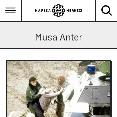
Ana
içeriğe
atla
Ana
gezinti
Musa Anter
menüsü