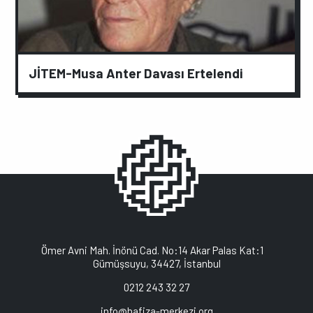
JİTEM-Musa Anter Davası Ertelendi
Ömer Avni Mah. İnönü Cad. No:14 Akar Palas Kat:1
Gümüşsuyu, 34427, İstanbul
0212 243 32 27
info@hafiza-merkezi.org