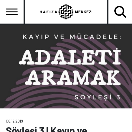
Ana
içeriğe
atla
Ana
gezinti
menüsü
06.12.2019
Söyleşi 3 | Kayıp ve