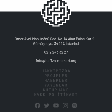
Ömer Avni Mah. İnönü Cad. No:14 Akar Palas Kat:1
Gümüşsuyu, 34427, İstanbul
0212 243 32 27
info@hafiza-merkezi.org
HAKKIMIZDA
PROJELER
HABERLER
YAYINLAR
KÜTÜPHANE
KVKK POLİTİKASI