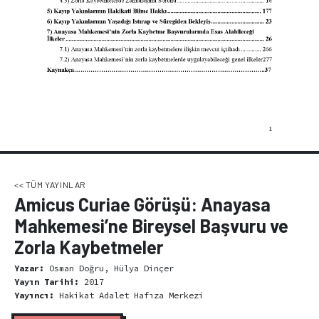
<< TÜM YAYINLAR
Amicus Curiae Görüşü: Anayasa
Mahkemesi’ne Bireysel Başvuru ve
Zorla Kaybetmeler
Yazar:
Osman Doğru, Hülya Dinçer
Yayın Tarihi:
2017
Yayıncı:
Hakikat Adalet Hafıza Merkezi