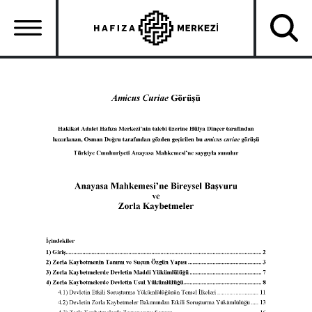
Ana
içeriğe
atla
Ana
gezinti
menüsü