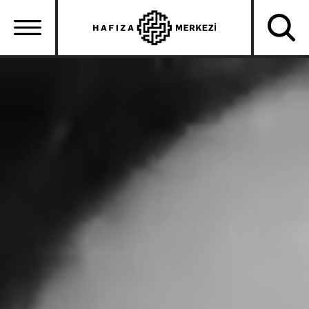
Ana
içeriğe
atla
Ana
gezinti
menüsü