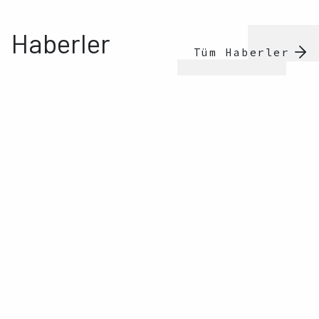
Haberler
Tüm Haberler
Açıklama ve Duyurular, Faaliyetler
|
19.02.2026
İki yeni rapor: Kürt İllerinde Çocuk ve
Gençlere Yönelik Yaşam Hakkı İhlalleri
(2000-2015)