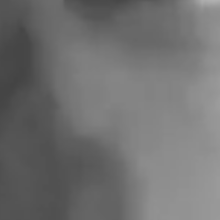
YÜZLEŞME
VE İNSAN