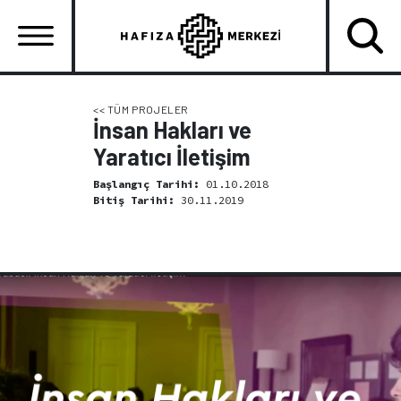
Ana
içeriğe
atla
Ana
gezinti
<< TÜM PROJELER
İnsan Hakları ve
menüsü
Yaratıcı İletişim
Başlangıç Tarihi:
01.10.2018
Bitiş Tarihi:
30.11.2019